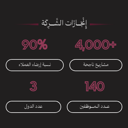
إٍنْجَـــازَات الشَّـــرِكَة
90
%
4,000
+
مشاريع ناجحة
نسبة إرضاء العملاء
3
140
عــدد الـمـــوظفين
عدد الدول