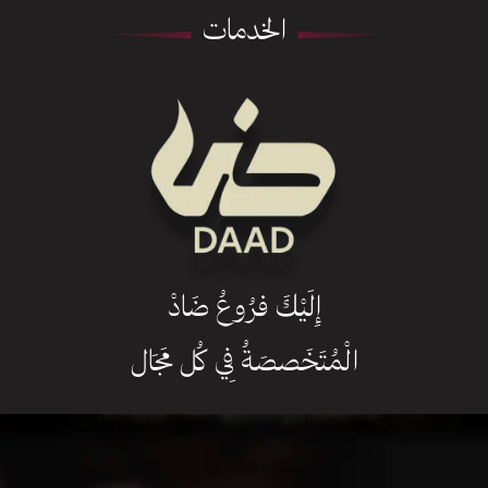
الخدمات
إِلَيْكَ فرُوعُ ضَادْ
الْمُتَخَصصَةُ فِي كُل مَجَال