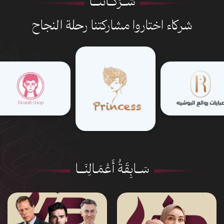
شُــرَكَــائُنَـــا
شركاء اختاروا مشاركتنا رحلة النجاح
سَــابِقَةُ أَعْمَـالِنَـــا