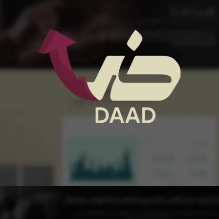
إنشاء متاجر
شريكك المثالي لإنشاء متجر احترافي من الصفر ، نقدم خدمة إنشاء متاجر
على أي منصة تريدها :سلة- زد- شوبيفاي.(برمجة خاصة)
الإطلاع على المزيد