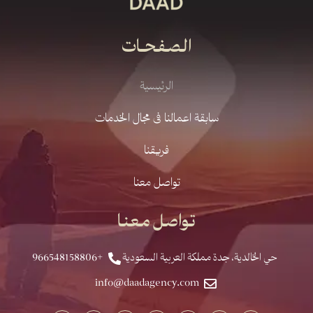
الـصـفـحــات
الرئيسية
سابقة اعمالنا فى مجال الخدمات
فريقنا
تواصل معنا
تـواصـل مـعـنـا
حي الخالدية، جدة مملكة العربية السعودية
+966548158806
info@daadagency.com